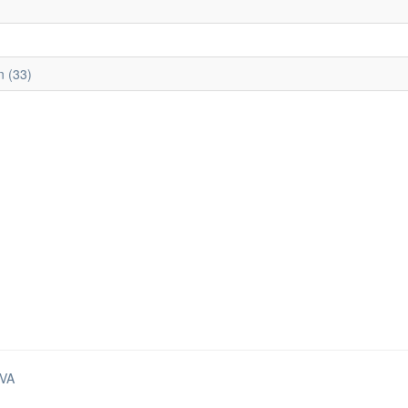
n (33)
VA