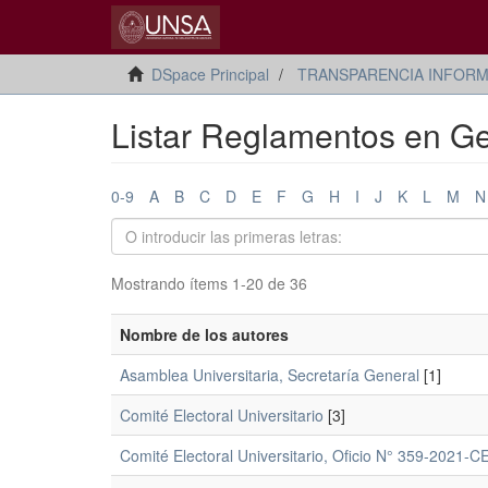
DSpace Principal
TRANSPARENCIA INFORM
Listar Reglamentos en Ge
0-9
A
B
C
D
E
F
G
H
I
J
K
L
M
N
Mostrando ítems 1-20 de 36
Nombre de los autores
Asamblea Universitaria, Secretaría General
[1]
Comité Electoral Universitario
[3]
Comité Electoral Universitario, Oficio N° 359-2021