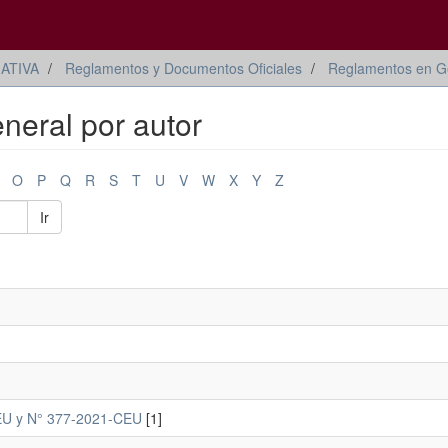
ATIVA
Reglamentos y Documentos Oficiales
Reglamentos en G
neral por autor
O
P
Q
R
S
T
U
V
W
X
Y
Z
Ir
-CEU y N° 377-2021-CEU
[1]