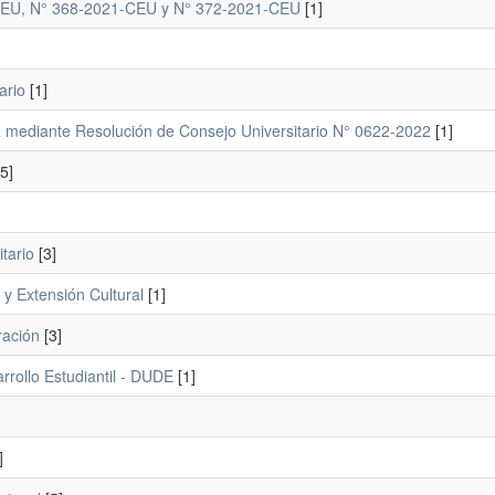
21-CEU, N° 368-2021-CEU y N° 372-2021-CEU
[1]
ario
[1]
a mediante Resolución de Consejo Universitario N° 0622-2022
[1]
5]
tario
[3]
 y Extensión Cultural
[1]
ración
[3]
arrollo Estudiantil - DUDE
[1]
]