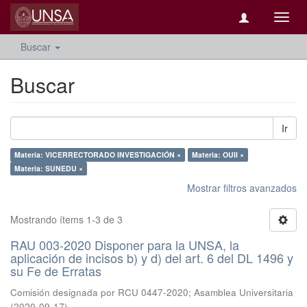
Camb
naveg
Buscar
Buscar
Ir
Materia: VICERRECTORADO INVESTIGACIÓN ×
Materia: OUII ×
Materia: SUNEDU ×
Mostrar filtros avanzados
Mostrando ítems 1-3 de 3
RAU 003-2020 Disponer para la UNSA, la
aplicación de incisos b) y d) del art. 6 del DL 1496 y
su Fe de Erratas
Comisión designada por RCU 0447-2020
;
Asamblea Universitaria
(
2020-09-17
)