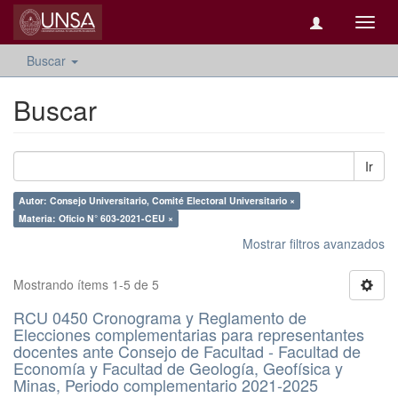
Camb
naveg
Buscar
Buscar
Ir
Autor: Consejo Universitario, Comité Electoral Universitario ×
Materia: Oficio N° 603-2021-CEU ×
Mostrar filtros avanzados
Mostrando ítems 1-5 de 5
RCU 0450 Cronograma y Reglamento de
Elecciones complementarias para representantes
docentes ante Consejo de Facultad - Facultad de
Economía y Facultad de Geología, Geofísica y
Minas, Periodo complementario 2021-2025