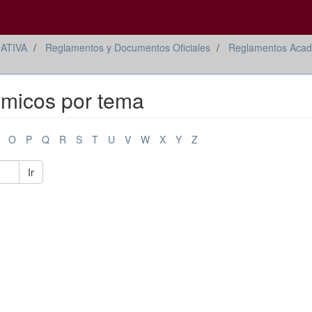
ATIVA
Reglamentos y Documentos Oficiales
Reglamentos Acad
micos por tema
O
P
Q
R
S
T
U
V
W
X
Y
Z
Ir