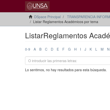
DSpace Principal
TRANSPARENCIA INFORM
Listar Reglamentos Académicos por tema
ListarReglamentos Acadé
0-9
A
B
C
D
E
F
G
H
I
J
K
L
M
N
Lo sentimos, no hay resultados para esta búsqueda.