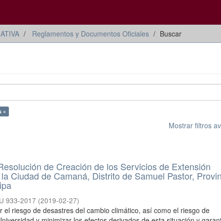
ATIVA
Reglamentos y Documentos Oficiales
Buscar
s ×
Mostrar filtros 
esolución de Creación de los Servicios de Extensión
n la Ciudad de Camaná, Distrito de Samuel Pastor, Provi
ipa
CU 933-2017
(
2019-02-27
)
ir el riesgo de desastres del cambio climático, así como el riesgo de
Universidad y minimizar los efectos derivados de esta situación y garant