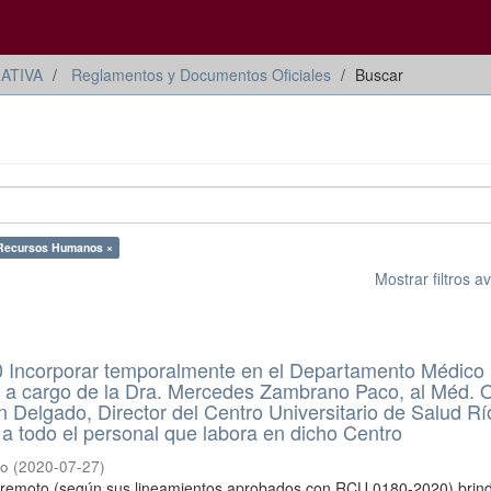
ATIVA
Reglamentos y Documentos Oficiales
Buscar
 Recursos Humanos ×
Mostrar filtros 
Incorporar temporalmente en el Departamento Médico 
, a cargo de la Dra. Mercedes Zambrano Paco, al Méd. 
Delgado, Director del Centro Universitario de Salud Rí
a todo el personal que labora en dicho Centro
io
(
2020-07-27
)
jo remoto (según sus lineamientos aprobados con RCU 0180-2020) brin