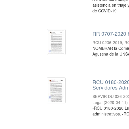
asistencia en triaj
de COVID-19
RR 0707-2020 Fe
RCU 0236-2019, RCU
NOMBRAR la Comisión
Agustina de la UNSA
RCU 0180-2020 
Servidores Admi
SERVIR DU 026-20
Legal
(
2020-04-11
)
-RCU 0180-2020 Line
administrativos. -