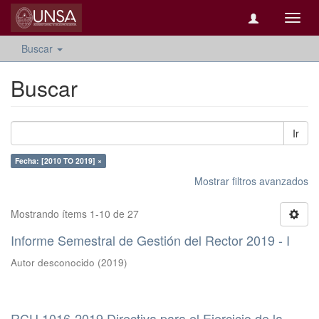
Camb
naveg
Buscar
Buscar
Ir
Fecha: [2010 TO 2019] ×
Mostrar filtros avanzados
Mostrando ítems 1-10 de 27
Informe Semestral de Gestión del Rector 2019 - I
Autor desconocido
(
2019
)
RCU 1016-2019 Directiva para el Ejercicio de la