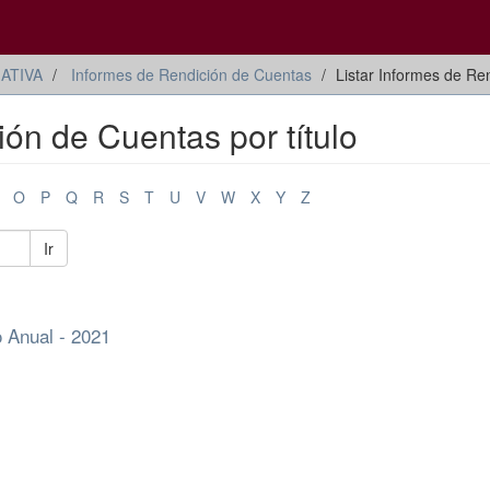
ATIVA
Informes de Rendición de Cuentas
Listar Informes de Ren
ión de Cuentas por título
O
P
Q
R
S
T
U
V
W
X
Y
Z
Ir
o Anual - 2021