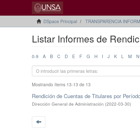
DSpace Principal
TRANSPARENCIA INFORM
Listar Informes de Rendic
0-9
A
B
C
D
E
F
G
H
I
J
K
L
M
N
Mostrando ítems 13-13 de 13
Rendición de Cuentas de Titulares por Períod
Dirección General de Administración
(
2022-03-30
)