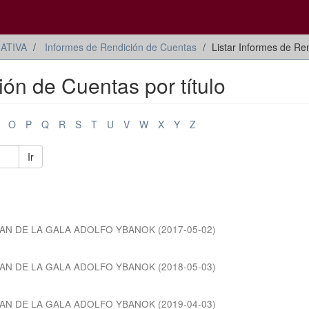
ATIVA
Informes de Rendición de Cuentas
Listar Informes de Ren
ión de Cuentas por título
O
P
Q
R
S
T
U
V
W
X
Y
Z
Ir
MAN DE LA GALA ADOLFO YBANOK
(
2017-05-02
)
MAN DE LA GALA ADOLFO YBANOK
(
2018-05-03
)
MAN DE LA GALA ADOLFO YBANOK
(
2019-04-03
)