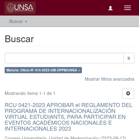
Camb
naveg
Buscar
Buscar
Ir
Materia: Oficio Nº 414-2023-UM-OPPM/UNSA ×
Mostrar filtros avanzados
Mostrando ítems 1-1 de 1
RCU 0421-2023 APROBAR el REGLAMENTO DEL
PROGRAMA DE INTERNACIONALIZACIÓN
VIRTUAL ESTUDIANTIL PARA PARTICIPAR EN
EVENTOS ACADÉMICOS NACIONALES E
INTERNACIONALES 2023
Consejo Universitario, Unidad de Modernización
(
2023-09-13
)