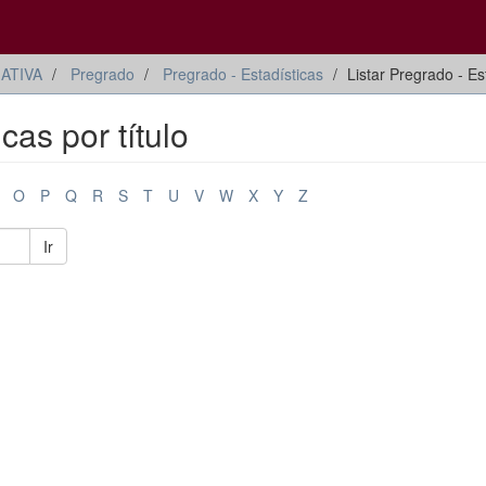
ATIVA
Pregrado
Pregrado - Estadísticas
Listar Pregrado - Est
cas por título
O
P
Q
R
S
T
U
V
W
X
Y
Z
Ir