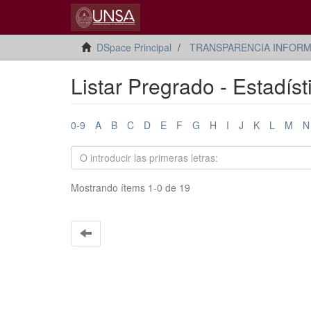
DSpace Principal
TRANSPARENCIA INFORM
Listar Pregrado - Estadísti
0-9
A
B
C
D
E
F
G
H
I
J
K
L
M
N
Mostrando ítems 1-0 de 19