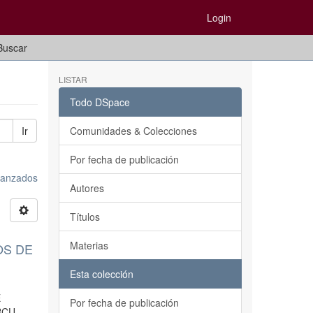
Login
Buscar
LISTAR
Todo DSpace
Ir
Comunidades & Colecciones
Por fecha de publicación
avanzados
Autores
Títulos
Materias
OS DE
Esta colección
E
Por fecha de publicación
RCU