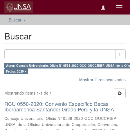
Camb
naveg
Buscar
Buscar
Ir
Autor: Consejo Universitario, Oficio N° 0538-2020-OCC-OUCCRIBP-UNSA, de la Oficin
Fecha: 2020 ×
Mostrar filtros avanzados
Mostrando ítems 1-1 de 1
RCU 0550-2020: Convenio Específico Becas
Iberoamérica Santander Grado Perú y la UNSA
Consejo Universitario, Oficio N° 0538-2020-OCC-OUCCRIBP-
UNSA, de la Oficina Universitaria de Cooperación, Convenios,