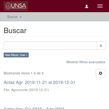
Camb
naveg
Buscar
Buscar
Ir
Has File(s): true ×
Mostrar filtros avanzados
Mostrando ítems 1-5 de 5
Actas Agr. 2019-11-21 al 2019-12-31
Fac. Agronomia
(
2019-12-31
)
Actas Agr. Dic 2019 - Ago 2021