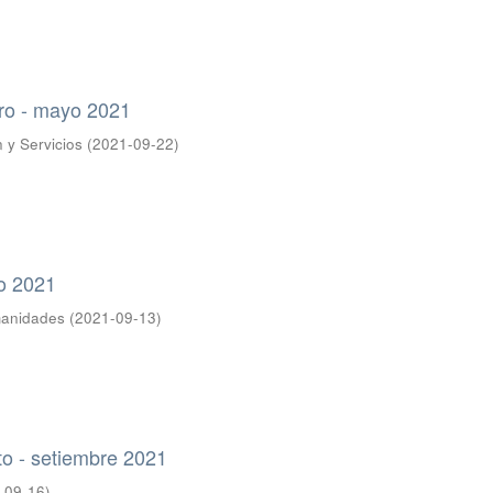
ro - mayo 2021
 y Servicios
(
2021-09-22
)
to 2021
manidades
(
2021-09-13
)
to - setiembre 2021
-09-16
)