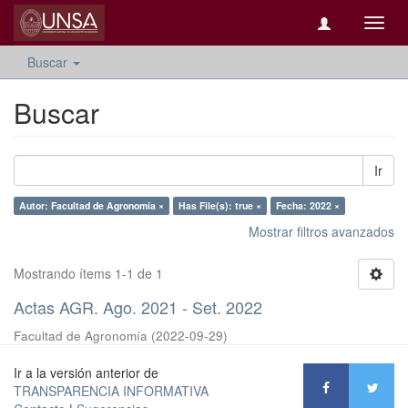
Camb
naveg
Buscar
Buscar
Ir
Autor: Facultad de Agronomía ×
Has File(s): true ×
Fecha: 2022 ×
Mostrar filtros avanzados
Mostrando ítems 1-1 de 1
Actas AGR. Ago. 2021 - Set. 2022
Facultad de Agronomía
(
2022-09-29
)
Ir a la versión anterior de
TRANSPARENCIA INFORMATIVA