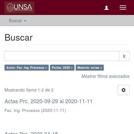
Camb
naveg
Buscar
Buscar
Ir
Autor: Fac. Ing. Procesos ×
Fecha: 2020 ×
Materia: actas ×
Mostrar filtros avanzados
Mostrando ítems 1-2 de 2
Actas Prc. 2020-09-29 al 2020-11-11
Fac. Ing. Procesos
(
2020-11-11
)
Actas Prc. 2020-04-15