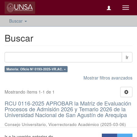
Camb
naveg
Buscar
Buscar
Ir
Materia: Oficio Nº 0193-2025-VR.AC. ×
Mostrar filtros avanzados
Mostrando ítems 1-1 de 1
RCU 0116-2025 APROBAR la Matriz de Evaluación
Procesos de Admisión 2026 y Temario 2026 de la
Universidad Nacional de San Agustín de Arequipa
Consejo Universitario, Vicerrectorado Académico
(
2025-03-06
)
Ir a la versión anterior de